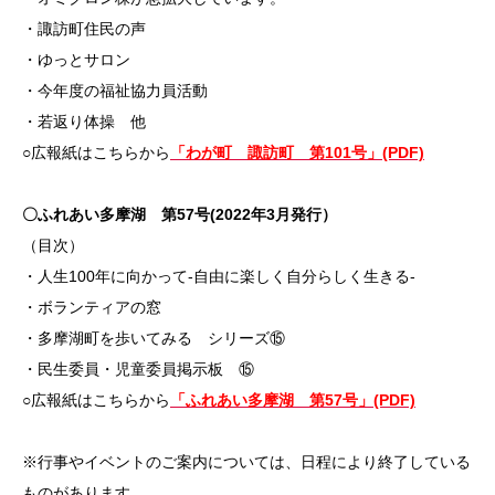
・諏訪町住民の声
・ゆっとサロン
・今年度の福祉協力員活動
・若返り体操 他
○広報紙はこちらから
「わが町 諏訪町 第101号」(PDF)
〇ふれあい多摩湖 第57号(2022年3月発行）
（目次）
・人生100年に向かって-自由に楽しく自分らしく生きる-
・ボランティアの窓
・多摩湖町を歩いてみる シリーズ⑮
・民生委員・児童委員掲示板 ⑮
○広報紙はこちらから
「ふれあい多摩湖 第57号」(PDF)
※行事やイベントのご案内については、日程により終了している
ものがあります。